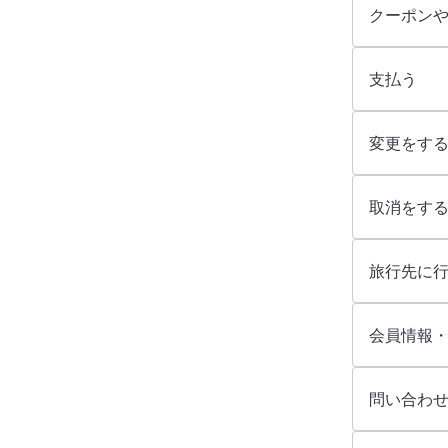
クーポン
支払う
変更をす
取消をす
旅行先に
会員情報
問い合わ