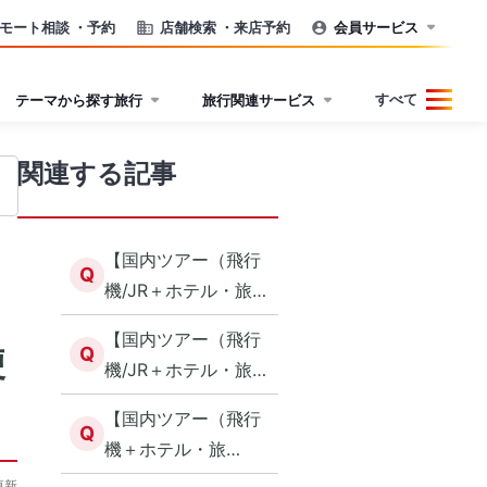
モート相談
・予約
店舗検索
・来店予約
会員サービス
すべて
テーマから探す旅行
旅行関連サービス
関連する記事
【国内ツアー（飛行
Q
機/JR＋ホテル・旅
館）】ご予約からご
【国内ツアー（飛行
出発まで
便
Q
機/JR＋ホテル・旅
館）】ご予約いただ
【国内ツアー（飛行
ける期間について
Q
機＋ホテル・旅
館）】0 - 2歳で座席
更新