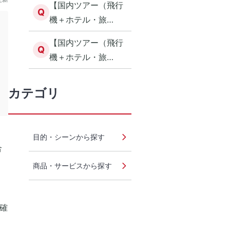
【国内ツアー（飛行
が必要な場合の予約
Q
機＋ホテル・旅
方法について
館）】旅行中に誕生
【国内ツアー（飛行
日を迎える場合の予
Q
機＋ホテル・旅
約方法について
館）】ご利用可能な
航空会社について
カテゴリ
目的・シーンから探す
合
商品・サービスから探す
確