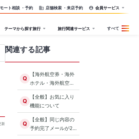
モート相談
・予約
店舗検索
・来店予約
会員サービス
すべて
テーマから探す旅行
旅行関連サービス
関連する記事
【海外航空券・海外
Q
ホテル・海外航空券
＋ホテル】エラー表
【全般】お気に入り
示時の対応方につい
Q
機能について
て
【全般】同じ内容の
Q
更新
予約完了メールが2
通届いた場合