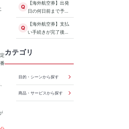
【海外航空券】出発
Q
に
日の何日前まで予約
できますか？
【海外航空券】支払
Q
い手続きが完了後に
「予約自動取消のお
知らせ」が届いた場
カテゴリ
定
合
番
目的・シーンから探す
、
商品・サービスから探す
が
公